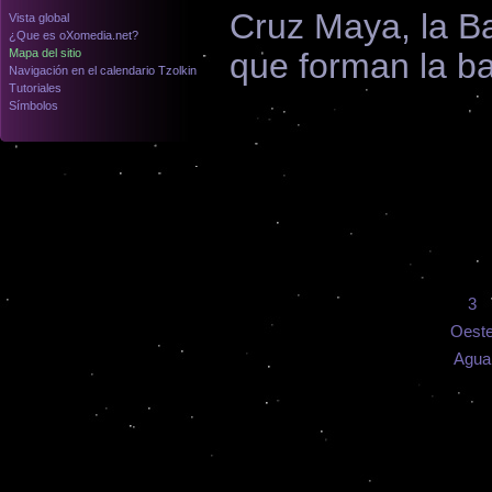
Cruz Maya, la Ba
Vista global
¿Que es oXomedia.net?
Mapa del sitio
que forman la b
Navigación en el calendario Tzolkin
Tutoriales
Símbolos
3
Oest
Agua