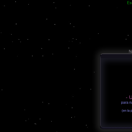
Es
N
- U
para n
(en la 